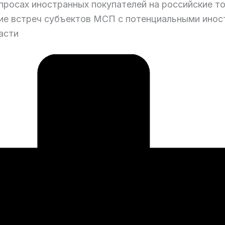
просах иностранных покупателей на российские т
ие встреч субъектов МСП с потенциальными инос
асти