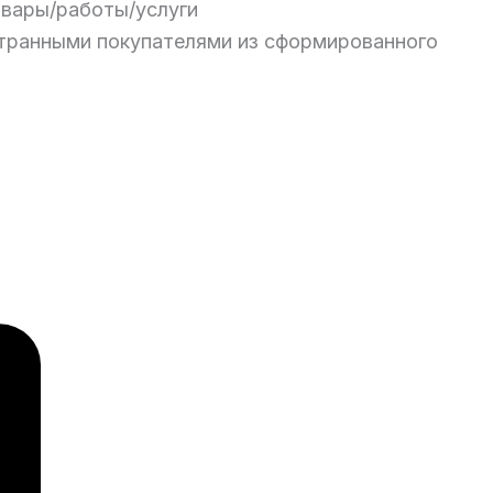
овары/работы/услуги
транными покупателями из сформированного