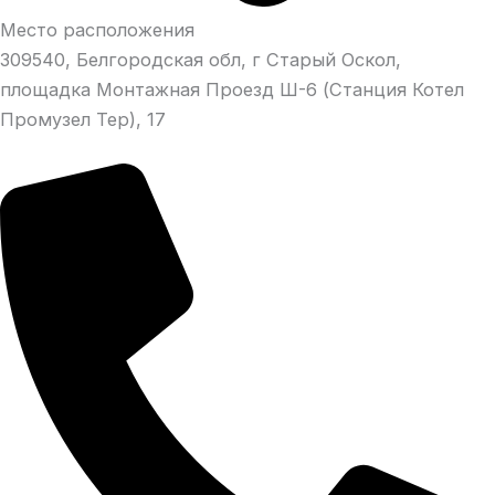
Место расположения
309540, Белгородская обл, г Старый Оскол,
площадка Монтажная Проезд Ш-6 (Станция Котел
Промузел Тер), 17