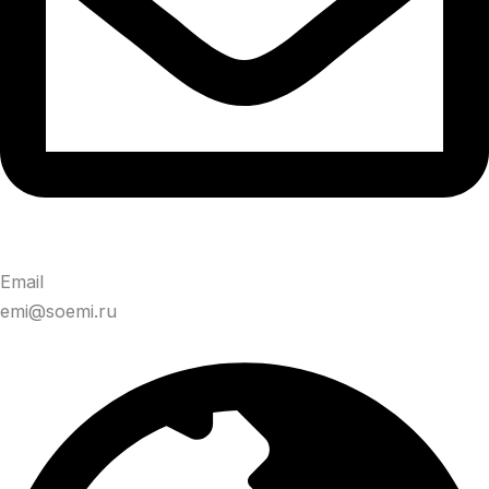
Email
emi@soemi.ru