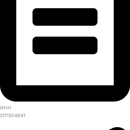
ИНН
3111504841