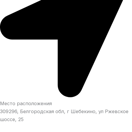
Место расположения
309296, Белгородская обл, г Шебекино, ул Ржевское
шоссе, 25