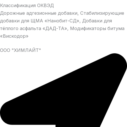
Классификация ОКВЭД
Дорожные адгезионные добавки, Стабилизирующие
добавки для ЩМА «Нанобит-СД», Добавки для
тёплого асфальта «ДАД-ТА», Модификаторы битума
«Вискодор»
ООО "ХИМЛАЙТ"