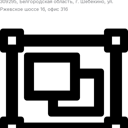
309295, Белгородская область, г. Шебекино, ул.
Ржевское шоссе 16, офис 316