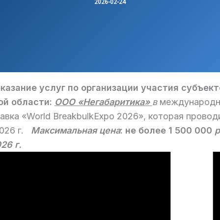
2026-02-24
оказание услуг по организации участия субъект
й области:
ООО «Негабаритика»
в
международн
ка «World BreakbulkExpo 2026», которая проводитс
026 г.
Максимальная цена
: не более 1 500 000
р
26 г.