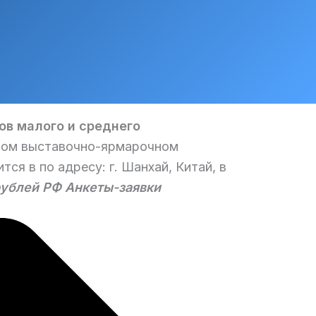
ов малого и среднего
ом выставочно-ярмарочном
я в по адресу: г. Шанхай, Китай, в
ублей РФ
Анкеты-заявки