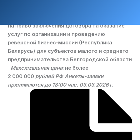
на право заключения договора на оказание
услуг по организации и проведению
реверсной бизнес-миссии (Республика
Беларусь) для субъектов малого и среднего
предпринимательства Белгородской области
Максимальная цена
: не более
2 000 000
рублей РФ
Анкеты-заявки
принимаются до 18:00 час. 03.03.2026 г.