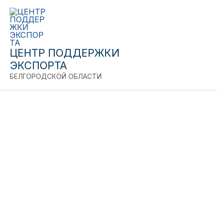
Перейти
к
содержимому
ЦЕНТР ПОДДЕРЖКИ
C
ЭКСПОРТА
БЕЛГОРОДСКОЙ ОБЛАСТИ
Соглашения о
взаимном
сотрудничестве