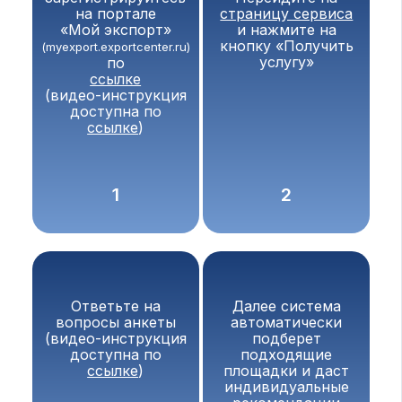
на портале
страницу сервиса
«Мой экспорт»
и нажмите на
кнопку «Получить
(myexport.exportcenter.ru)
услугу»
по
ссылке
(видео-инструкция
доступна по
ссылке
)
1
2
Ответьте на
Далее система
вопросы анкеты
автоматически
(видео-инструкция
подберет
доступна по
подходящие
ссылке
)
площадки и даст
индивидуальные