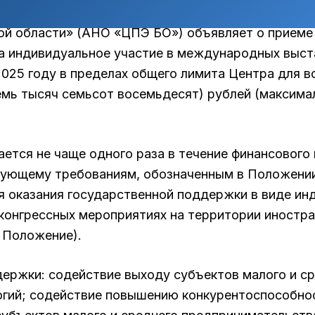
Центр координации поддержки экспортно ориенти
й области» (АНО «ЦПЭ БО») объявляет о приеме 
 на индивидуальное участие в международных выс
025 году в пределах общего лимита Центра для в
семь тысяч семьсот восемьдесят) рублей (максима
ется не чаще одного раза в течение финансового 
вующему требованиям, обозначенным в Положении
я оказания государственной поддержки в виде ин
онгрессных мероприятиях на территории иностран
 Положение).
ержки: содействие выходу субъектов малого и с
логий; содействие повышению конкурентоспособно