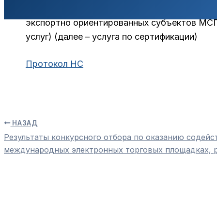
Протокол заседания НС АНО «ЦПЭ БО» на уч
экспортно ориентированных субъектов МСП 
услуг) (далее – услуга по сертификации)
Протокол НС
НАЗАД
Результаты конкурсного отбора по оказанию содейст
международных электронных торговых площадках, ра